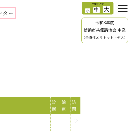
ンター
令和8年度
横浜市共催講演会 申込
（全身性エリトマトーデス）
診
治
訪
断
療
問
〇