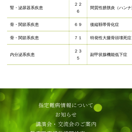
２２
腎・泌尿器系疾患
間質性膀胱炎（ハンナ
６
骨・関節系疾患
６９
後縦靱帯骨化症
骨・関節系疾患
７１
特発性大腿骨頭壊死症
２３
内分泌系疾患
副甲状腺機能低下症
５
指定難病情報について
お知らせ
講演会・交流会のご案内