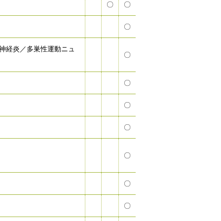
〇
〇
〇
神経炎／多巣性運動ニュ
〇
〇
〇
〇
〇
〇
〇