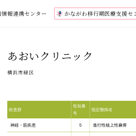
病情報連携センター
かながわ移行期医療支援セ
あおいクリニック
横浜市緑区
告知番
疾患群
指定難病名
号
神経・筋疾患
５
進行性核上性麻痺