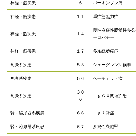
神経・筋疾患
６
パーキンソン病
神経・筋疾患
１１
重症筋無力症
慢性炎症性脱髄性多発
神経・筋疾患
１４
ーロパチー
神経・筋疾患
１７
多系統萎縮症
免疫系疾患
５３
シェーグレン症候群
免疫系疾患
５６
ベーチェット病
３０
免疫系疾患
ＩｇＧ４関連疾患
０
腎・泌尿器系疾患
６６
ＩｇＡ腎症
腎・泌尿器系疾患
６７
多発性嚢胞腎