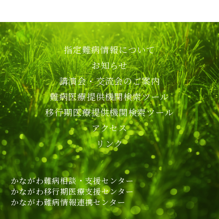
指定難病情報について
お知らせ
講演会・交流会のご案内
難病医療提供機関検索ツール
移行期医療提供機関検索ツール
アクセス
リンク
かながわ難病相談・支援センター
かながわ移行期医療支援センター
かながわ難病情報連携センター