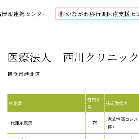
病情報連携センター
かながわ移行期医療支援セ
医療法人 西川クリニッ
横浜市港北区
告知番
疾患群
指定難病名
号
家族性高コレス
代謝系疾患
79
体）