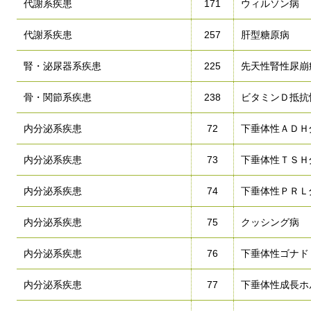
代謝系疾患
171
ウィルソン病
代謝系疾患
257
肝型糖原病
腎・泌尿器系疾患
225
先天性腎性尿崩
骨・関節系疾患
238
ビタミンＤ抵抗
内分泌系疾患
72
下垂体性ＡＤＨ
内分泌系疾患
73
下垂体性ＴＳＨ
内分泌系疾患
74
下垂体性ＰＲＬ
内分泌系疾患
75
クッシング病
内分泌系疾患
76
下垂体性ゴナド
内分泌系疾患
77
下垂体性成長ホ