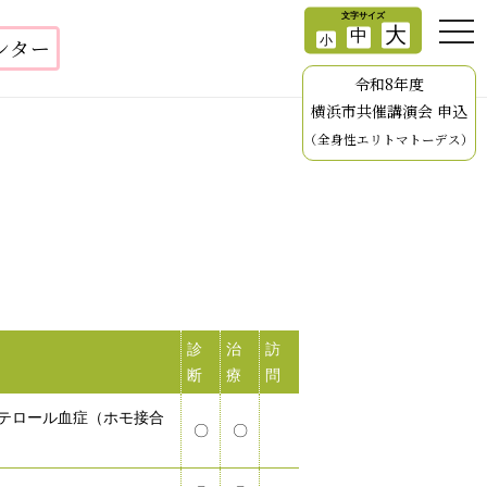
ンター
令和8年度
横浜市共催講演会 申込
（全身性エリトマトーデス）
ク
診
治
訪
断
療
問
テロール血症（ホモ接合
〇
〇