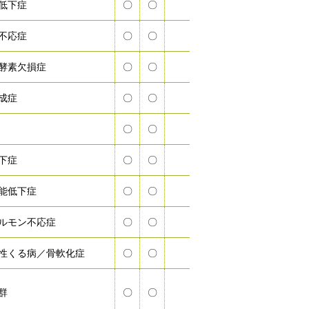
低下症
〇
〇
不応症
〇
〇
酵素欠損症
〇
〇
成症
〇
〇
〇
〇
下症
〇
〇
能低下症
〇
〇
ルモン不応症
〇
〇
性くる病／骨軟化症
〇
〇
群
〇
〇