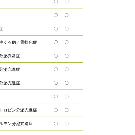
〇
〇
〇
〇
症
〇
〇
性くる病／骨軟化症
〇
〇
分泌異常症
〇
〇
分泌亢進症
〇
〇
分泌亢進症
〇
〇
〇
〇
トロピン分泌亢進症
〇
〇
ルモン分泌亢進症
〇
〇