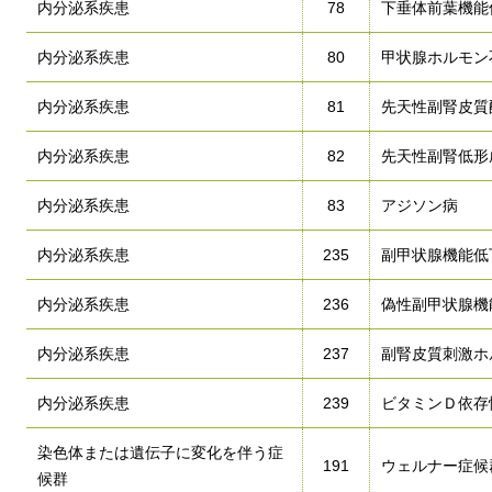
内分泌系疾患
78
下垂体前葉機能
内分泌系疾患
80
甲状腺ホルモン
内分泌系疾患
81
先天性副腎皮質
内分泌系疾患
82
先天性副腎低形
内分泌系疾患
83
アジソン病
内分泌系疾患
235
副甲状腺機能低
内分泌系疾患
236
偽性副甲状腺機
内分泌系疾患
237
副腎皮質刺激ホ
内分泌系疾患
239
ビタミンＤ依存
染色体または遺伝子に変化を伴う症
191
ウェルナー症候
候群