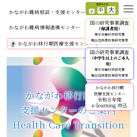
かながわ難病相談・支援センター
国の研究事業調査
かながわ難病情報連携センター
（保護者用）
厚生労働科学研究費
難治性疾患政策研究事業
かながわ移行期医療支援センター
国の研究事業調査
（中学生以上のご本人
用）
厚生労働科学研究費
難治性疾患政策研究事業
かながわ移行期
かながわ移行期医療
医療支援センター
令和８年度
e-learning 申込
支援センターのご案内
Health Care Transition