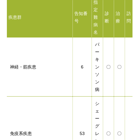
指
定
告知番
診
治
訪
疾患群
難
号
断
療
問
病
名
パ
ー
キ
神経・筋疾患
6
ン
〇
〇
ソ
ン
病
シ
ェ
ー
グ
免疫系疾患
53
レ
〇
〇