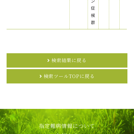
ン
症
候
群
検索結果に戻る
検索ツールTOPに戻る
指定難病情報について