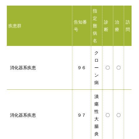
指
定
告知番
診
治
訪
疾患群
難
号
断
療
問
病
名
ク
ロ
消化器系疾患
９６
ー
〇
〇
ン
病
潰
瘍
性
消化器系疾患
９７
〇
〇
大
腸
炎