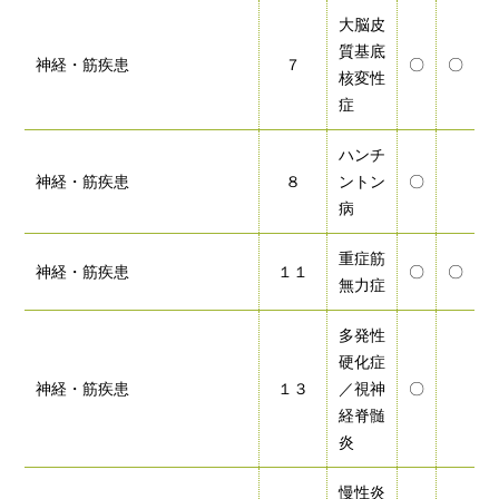
大脳皮
質基底
神経・筋疾患
７
〇
〇
核変性
症
ハンチ
神経・筋疾患
８
ントン
〇
病
重症筋
神経・筋疾患
１１
〇
〇
無力症
多発性
硬化症
神経・筋疾患
１３
／視神
〇
経脊髄
炎
慢性炎