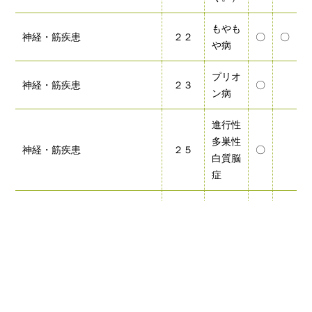
もやも
神経・筋疾患
２２
〇
〇
や病
プリオ
神経・筋疾患
２３
〇
ン病
進行性
多巣性
神経・筋疾患
２５
〇
白質脳
症
ＨＴＬ
Ｖ－１
神経・筋疾患
２６
〇
関連脊
髄症
特発性
基底核