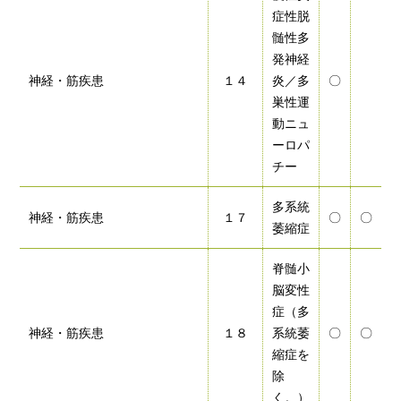
症性脱
髄性多
発神経
神経・筋疾患
１４
炎／多
〇
巣性運
動ニュ
ーロパ
チー
多系統
神経・筋疾患
１７
〇
〇
萎縮症
脊髄小
脳変性
症（多
神経・筋疾患
１８
系統萎
〇
〇
縮症を
除
く。）