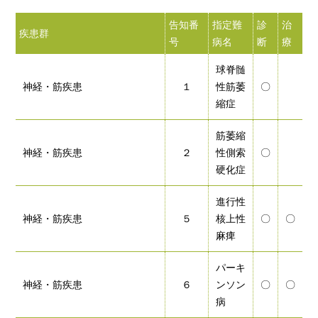
告知番
指定難
診
治
訪
疾患群
号
病名
断
療
問
球脊髄
神経・筋疾患
１
性筋萎
〇
縮症
筋萎縮
神経・筋疾患
２
性側索
〇
硬化症
進行性
神経・筋疾患
５
核上性
〇
〇
麻痺
パーキ
神経・筋疾患
６
ンソン
〇
〇
病