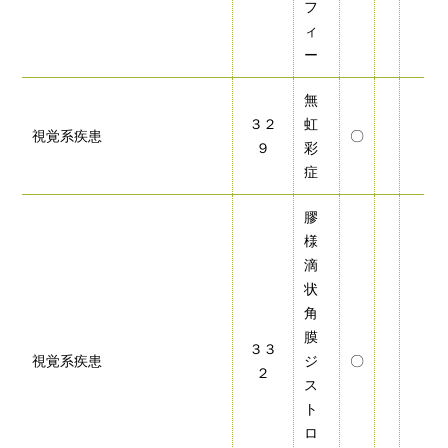
フ
ィ
ー
無
３２
虹
視覚系疾患
〇
９
彩
症
膠
様
滴
状
角
膜
３３
視覚系疾患
ジ
〇
２
ス
ト
ロ