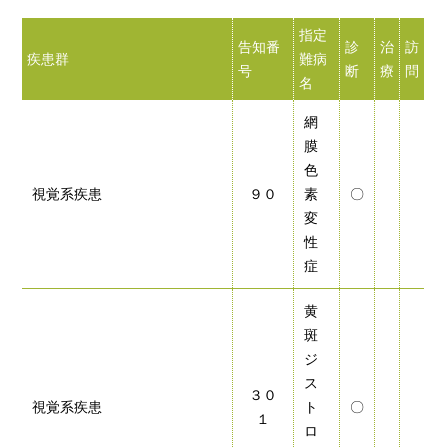
指定
告知番
診
治
訪
疾患群
難病
号
断
療
問
名
網
膜
色
視覚系疾患
９０
素
〇
変
性
症
黄
斑
ジ
ス
３０
視覚系疾患
ト
〇
１
ロ