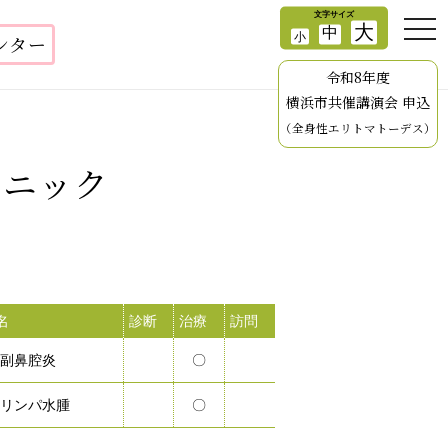
ンター
令和8年度
横浜市共催講演会 申込
（全身性エリトマトーデス）
リニック
名
診断
治療
訪問
副鼻腔炎
〇
リンパ水腫
〇