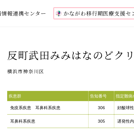
病情報連携センター
かながわ移行期医療支援セ
反町武田みみはなのどク
横浜市神奈川区
疾患群
告知番号
指定難病
免疫系疾患 耳鼻科系疾患
306
好酸球性
耳鼻科系疾患
305
遅発性内