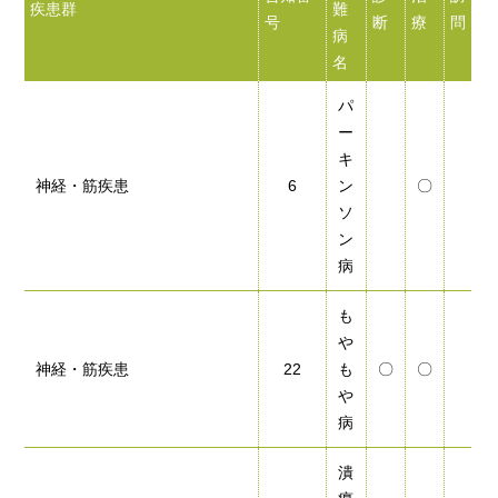
疾患群
難
号
断
療
問
病
名
パ
ー
キ
神経・筋疾患
6
ン
〇
ソ
ン
病
も
や
神経・筋疾患
22
も
〇
〇
や
病
潰