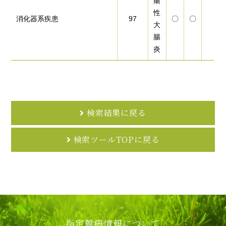
瘍
性
消化器系疾患
97
〇
〇
大
腸
炎
検索結果に戻る
検索ツールTOPに戻る
指定難病情報について