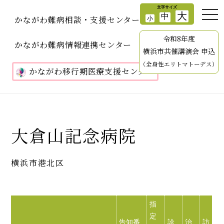
かながわ難病相談・支援センター
令和8年度
かながわ難病情報連携センター
横浜市共催講演会 申込
（全身性エリトマトーデス）
かながわ移行期医療支援センター
大倉山記念病院
横浜市港北区
指
定
告知番
診
治
訪