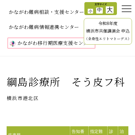
かながわ難病相談・支援センター
令和8年度
かながわ難病情報連携センター
横浜市共催講演会 申込
（全身性エリトマトーデス）
かながわ移行期医療支援センター
綱島診療所 そう皮フ科
横浜市港北区
告知番
指定難
診
治
訪