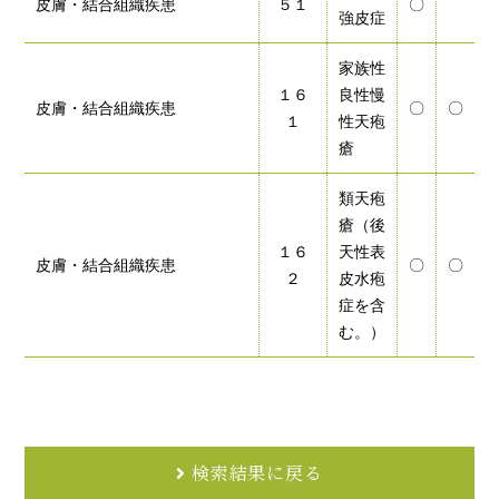
皮膚・結合組織疾患
５１
〇
強皮症
家族性
１６
良性慢
皮膚・結合組織疾患
〇
〇
１
性天疱
瘡
類天疱
瘡（後
１６
天性表
皮膚・結合組織疾患
〇
〇
２
皮水疱
症を含
む。）
検索結果に戻る