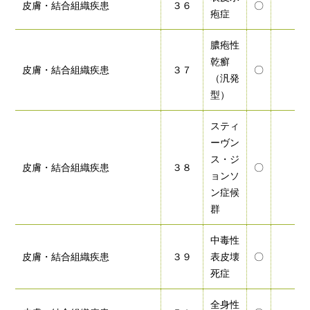
皮膚・結合組織疾患
３６
〇
疱症
膿疱性
乾癬
皮膚・結合組織疾患
３７
〇
（汎発
型）
スティ
ーヴン
ス・ジ
皮膚・結合組織疾患
３８
〇
ョンソ
ン症候
群
中毒性
皮膚・結合組織疾患
３９
表皮壊
〇
死症
全身性