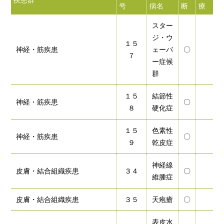
疾患群
号
病名
断
療
問
スター
ジ・ウ
１５
神経・筋疾患
ェーバ
〇
７
ー症候
群
１５
結節性
神経・筋疾患
〇
８
硬化症
１５
色素性
神経・筋疾患
〇
９
乾皮症
神経線
皮膚・結合組織疾患
３４
〇
維腫症
皮膚・結合組織疾患
３５
天疱瘡
〇
表皮水