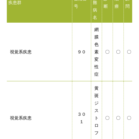
疾患群
難
号
断
療
問
病
名
網
膜
色
視覚系疾患
９０
素
〇
〇
〇
変
性
症
黄
斑
ジ
ス
３０
視覚系疾患
ト
〇
〇
〇
１
ロ
フ