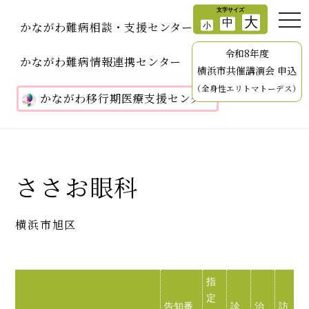
かながわ難病相談・支援センター
令和8年度
かながわ難病情報連携センター
横浜市共催講演会 申込
（全身性エリトマトーデス）
かながわ移行期医療支援センター
ささお眼科
横浜市旭区
指
定
告知番
診
治
訪