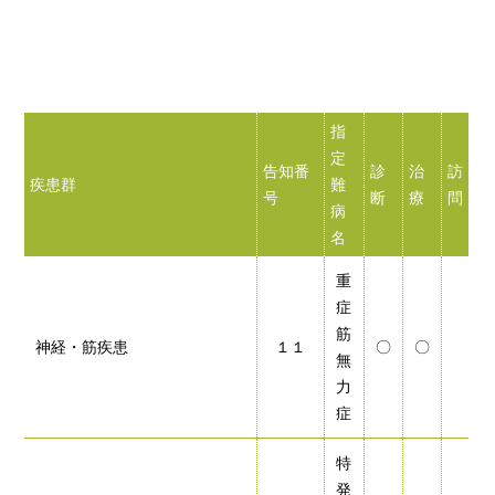
指
定
告知番
診
治
訪
疾患群
難
号
断
療
問
病
名
重
症
筋
神経・筋疾患
１１
〇
〇
無
力
症
特
発