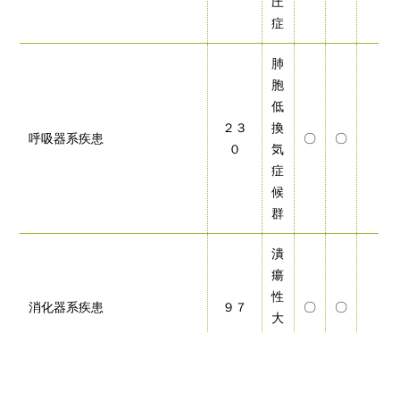
圧
症
肺
胞
低
２３
換
呼吸器系疾患
〇
〇
０
気
症
候
群
潰
瘍
性
消化器系疾患
９７
〇
〇
大
腸
炎