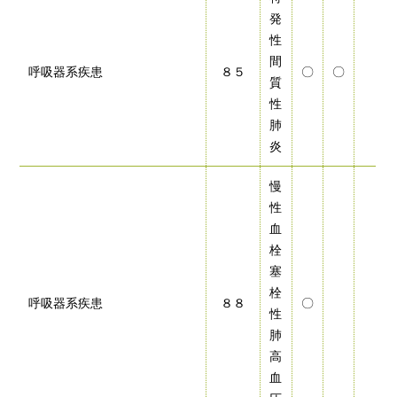
発
性
間
呼吸器系疾患
８５
〇
〇
質
性
肺
炎
慢
性
血
栓
塞
栓
呼吸器系疾患
８８
〇
性
肺
高
血