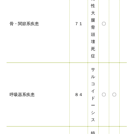
性
大
腿
骨・関節系疾患
７１
〇
骨
頭
壊
死
症
サ
ル
コ
イ
呼吸器系疾患
８４
〇
〇
ド
ー
シ
ス
特