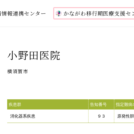
病情報連携センター
かながわ移行期医療支援セ
小野田医院
横須賀市
疾患群
告知番号
指定難病
消化器系疾患
９３
原発性胆