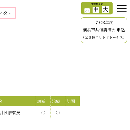
ンター
令和8年度
横浜市共催講演会 申込
（全身性エリトマトーデス）
名
診断
治療
訪問
汁性胆管炎
〇
〇