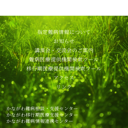
指定難病情報について
お知らせ
講演会・交流会のご案内
難病医療提供機関検索ツール
移行期医療提供機関検索ツール
アクセス
リンク
かながわ難病相談・支援センター
かながわ移行期医療支援センター
かながわ難病情報連携センター