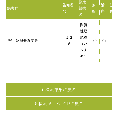
指定
告知番
診
治
訪
疾患群
難病
号
断
療
問
名
間質
性膀
２２
胱炎
腎・泌尿器系疾患
〇
〇
６
（ハ
ンナ
型）
検索結果に戻る
検索ツールTOPに戻る