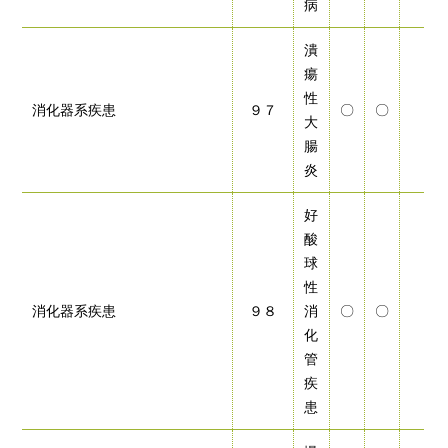
病
潰
瘍
性
消化器系疾患
９７
〇
〇
大
腸
炎
好
酸
球
性
消化器系疾患
９８
消
〇
〇
化
管
疾
患