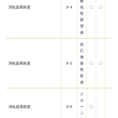
硬
消化器系疾患
９４
化
〇
〇
性
胆
管
炎
自
己
免
消化器系疾患
９５
疫
〇
〇
性
肝
炎
ク
ロ
消化器系疾患
９６
ー
〇
ン