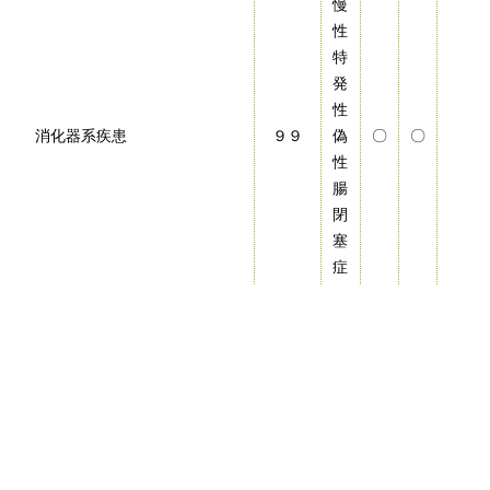
慢
性
特
発
性
消化器系疾患
９９
偽
〇
〇
性
腸
閉
塞
症
検索結果に戻る
検索ツールTOPに戻る