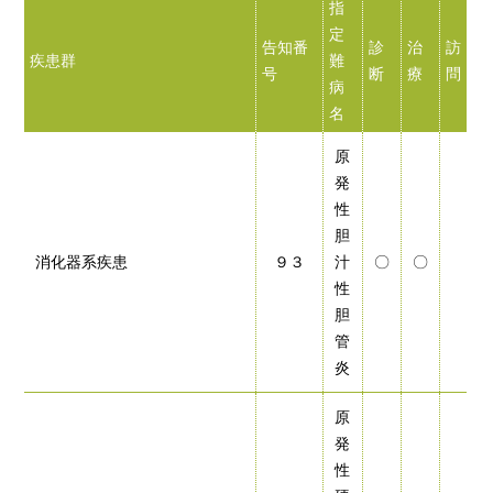
指
定
告知番
診
治
訪
疾患群
難
号
断
療
問
病
名
原
発
性
胆
消化器系疾患
９３
汁
〇
〇
性
胆
管
炎
原
発
性