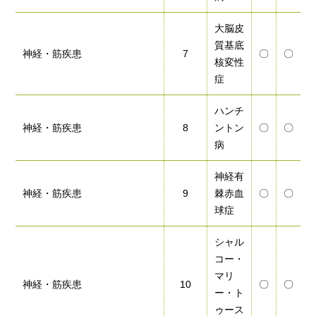
大脳皮
質基底
神経・筋疾患
7
〇
〇
核変性
症
ハンチ
神経・筋疾患
8
ントン
〇
〇
病
神経有
神経・筋疾患
9
棘赤血
〇
〇
球症
シャル
コー・
マリ
神経・筋疾患
10
〇
〇
ー・ト
ゥース