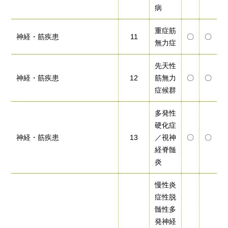
病
重症筋
神経・筋疾患
11
〇
〇
無力症
先天性
神経・筋疾患
12
筋無力
〇
〇
症候群
多発性
硬化症
神経・筋疾患
13
／視神
〇
〇
経脊髄
炎
慢性炎
症性脱
髄性多
発神経