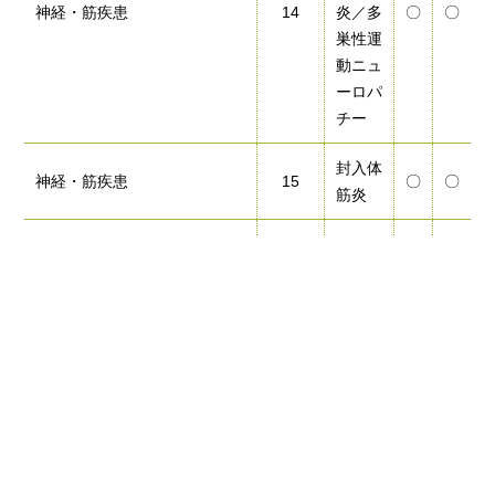
神経・筋疾患
14
炎／多
〇
〇
巣性運
動ニュ
ーロパ
チー
封入体
神経・筋疾患
15
〇
〇
筋炎
クロ
ウ・深
神経・筋疾患
16
〇
〇
瀬症候
群
多系統
神経・筋疾患
17
〇
〇
萎縮症
脊髄小
脳変性