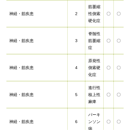
筋萎縮
神経・筋疾患
2
性側索
〇
〇
硬化症
脊髄性
神経・筋疾患
3
筋萎縮
〇
〇
症
原発性
神経・筋疾患
4
側索硬
〇
〇
化症
進行性
神経・筋疾患
5
核上性
〇
〇
麻痺
パーキ
神経・筋疾患
6
ンソン
〇
〇
病