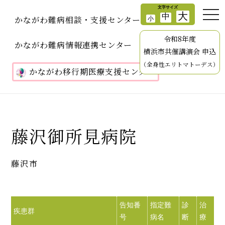
かながわ難病相談・支援センター
令和8年度
かながわ難病情報連携センター
横浜市共催講演会 申込
（全身性エリトマトーデス）
かながわ移行期医療支援センター
藤沢御所見病院
藤沢市
告知番
指定難
診
治
訪
疾患群
号
病名
断
療
問