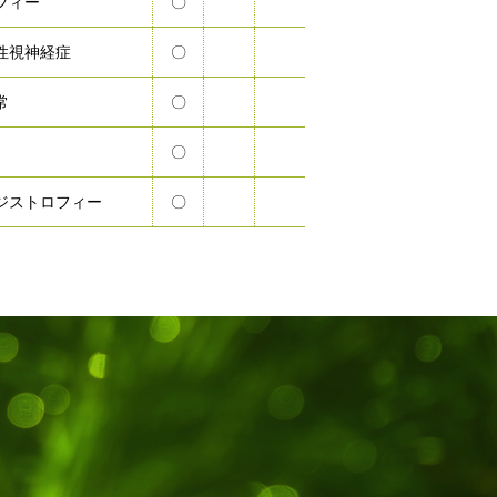
フィー
〇
性視神経症
〇
常
〇
〇
ジストロフィー
〇