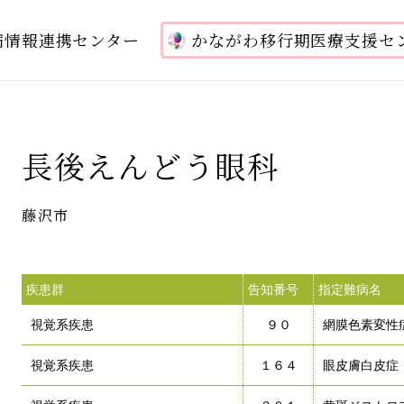
病情報連携センター
かながわ移行期医療支援セ
長後えんどう眼科
藤沢市
疾患群
告知番号
指定難病名
視覚系疾患
９０
網膜色素変性
視覚系疾患
１６４
眼皮膚白皮症