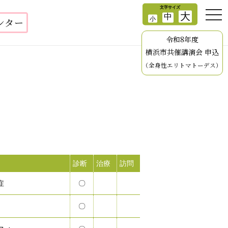
ンター
令和8年度
横浜市共催講演会 申込
（全身性エリトマトーデス）
診断
治療
訪問
症
〇
〇