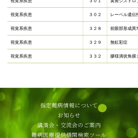
視覚系疾患
３０１
黄斑ジストロ
視覚系疾患
３０２
レーベル遺伝
視覚系疾患
３２８
前眼部形成異
視覚系疾患
３２９
無虹彩症
視覚系疾患
３３２
膠様滴状角膜
指定難病情報について
お知らせ
講演会・交流会のご案内
難病医療提供機関検索ツール