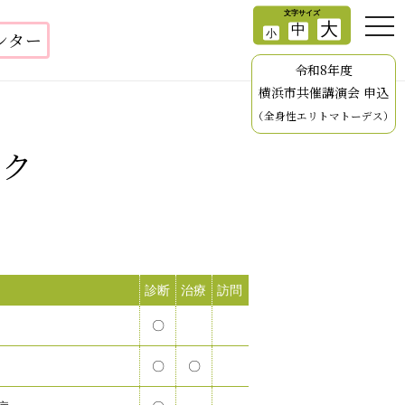
ンター
令和8年度
横浜市共催講演会 申込
（全身性エリトマトーデス）
ック
診断
治療
訪問
〇
〇
〇