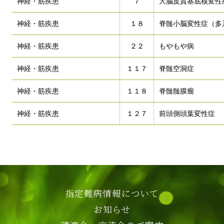
神経・筋疾患
７
大脳皮質基底核変性
神経・筋疾患
１８
脊髄小脳変性症（多
神経・筋疾患
２２
もやもや病
神経・筋疾患
１１７
脊髄空洞症
神経・筋疾患
１１８
脊髄髄膜瘤
神経・筋疾患
１２７
前頭側頭葉変性症
指定難病情報について
お知らせ