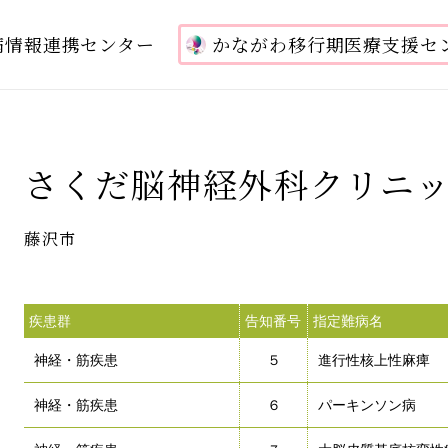
病情報連携センター
かながわ移行期医療支援セ
さくだ脳神経外科クリニ
藤沢市
疾患群
告知番号
指定難病名
神経・筋疾患
５
進行性核上性麻痺
神経・筋疾患
６
パーキンソン病