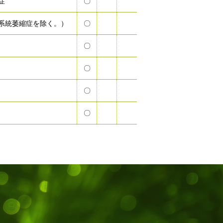
症
〇
系統萎縮症を除く。）
〇
〇
〇
〇
〇