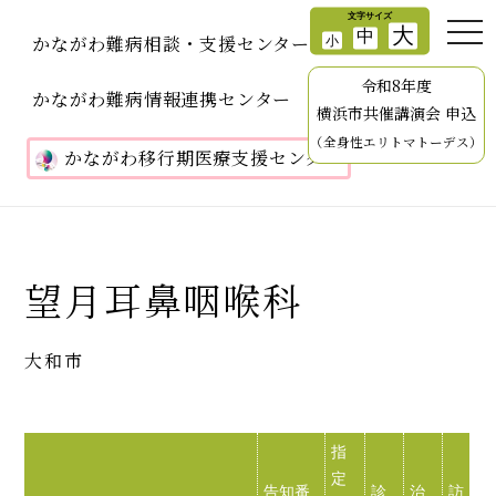
かながわ難病相談・支援センター
令和8年度
かながわ難病情報連携センター
横浜市共催講演会 申込
（全身性エリトマトーデス）
かながわ移行期医療支援センター
望月耳鼻咽喉科
大和市
指
定
告知番
診
治
訪