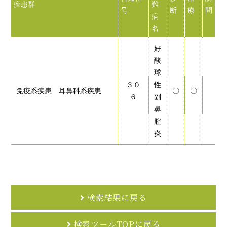
疾患群
難
号
断
療
問
病
名
好
酸
球
３０
性
免疫系疾患 耳鼻科系疾患
〇
〇
６
副
鼻
腔
炎
検索結果に戻る
検索ツールTOPに戻る