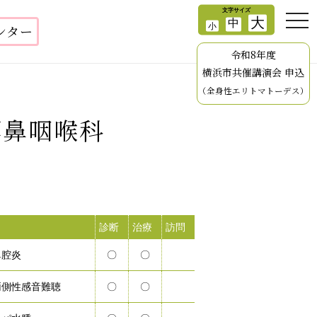
ンター
令和8年度
横浜市共催講演会 申込
（全身性エリトマトーデス）
耳鼻咽喉科
診断
治療
訪問
鼻腔炎
〇
〇
両側性感音難聴
〇
〇