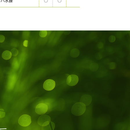
ンパ水腫
〇
〇
ー