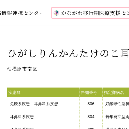
病情報連携センター
かながわ移行期医療支援セ
ひがしりんかんたけのこ
相模原市南区
疾患群
告知番号
指定難病名
免疫系疾患 耳鼻科系疾患
306
好酸球性副
耳鼻科系疾患
304
若年発症型