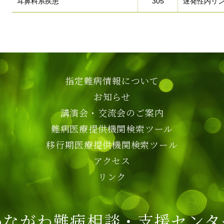
耳鼻科系疾患
305
遅発性内リ
指定難病情報について
お知らせ
講演会・交流会のご案内
難病医療提供機関検索ツール
移行期医療提供機関検索ツール
アクセス
リンク
かながわ難病相談・支援センタ