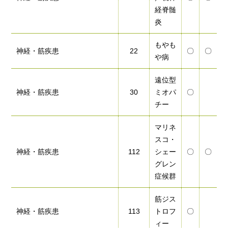
経脊髄
炎
もやも
神経・筋疾患
22
〇
〇
や病
遠位型
神経・筋疾患
30
ミオパ
〇
チー
マリネ
スコ・
神経・筋疾患
112
シェー
〇
〇
グレン
症候群
筋ジス
神経・筋疾患
113
トロフ
〇
ィー