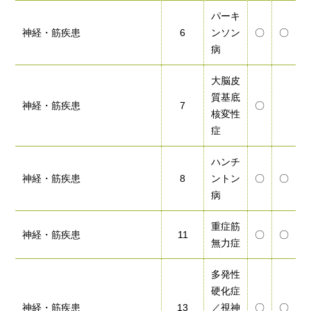
パーキ
神経・筋疾患
6
ンソン
〇
〇
病
大脳皮
質基底
神経・筋疾患
7
〇
核変性
症
ハンチ
神経・筋疾患
8
ントン
〇
〇
病
重症筋
神経・筋疾患
11
〇
〇
無力症
多発性
硬化症
神経・筋疾患
13
／視神
〇
〇