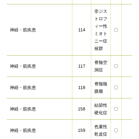
非ジス
トロフ
ィー性
神経・筋疾患
114
〇
ミオト
ニー症
候群
脊髄空
神経・筋疾患
117
〇
洞症
脊髄髄
神経・筋疾患
118
〇
膜瘤
結節性
神経・筋疾患
158
〇
硬化症
色素性
神経・筋疾患
159
〇
乾皮症