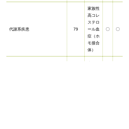
家族性
高コレ
ステロ
代謝系疾患
79
ール血
〇
〇
症（ホ
モ接合
体）
ウィル
代謝系疾患
171
〇
〇
ソン病
フェニ
代謝系疾患
240
ルケト
〇
〇
ン尿症
メープ
ルシロ
代謝系疾患
244
〇
〇
ップ尿