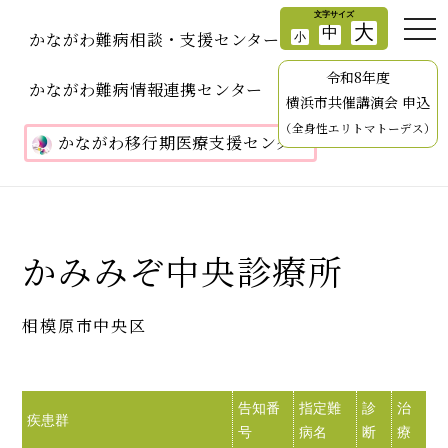
かながわ難病相談・支援センター
令和8年度
かながわ難病情報連携センター
横浜市共催講演会 申込
（全身性エリトマトーデス）
かながわ移行期医療支援センター
かみみぞ中央診療所
相模原市中央区
告知番
指定難
診
治
訪
疾患群
号
病名
断
療
問