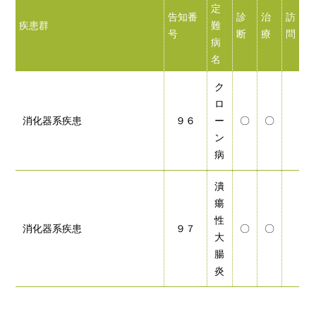
定
告知番
診
治
訪
疾患群
難
号
断
療
問
病
名
ク
ロ
消化器系疾患
９６
ー
〇
〇
ン
病
潰
瘍
性
消化器系疾患
９７
〇
〇
大
腸
炎