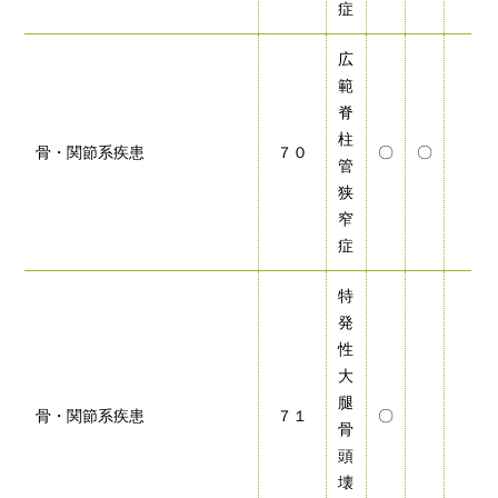
症
広
範
脊
柱
骨・関節系疾患
７０
〇
〇
管
狭
窄
症
特
発
性
大
腿
骨・関節系疾患
７１
〇
骨
頭
壊