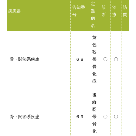
定
告知番
診
治
訪
疾患群
難
号
断
療
問
病
名
黄
色
靱
骨・関節系疾患
６８
帯
〇
〇
骨
化
症
後
縦
靱
骨・関節系疾患
６９
帯
〇
〇
骨
化