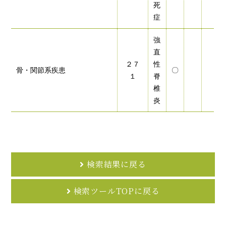
死
症
強
直
２７
性
骨・関節系疾患
〇
１
脊
椎
炎
検索結果に戻る
検索ツールTOPに戻る