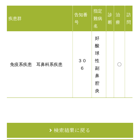
指定
告知番
診
治
訪
疾患群
難病
号
断
療
問
名
好
酸
球
３０
性
免疫系疾患 耳鼻科系疾患
〇
６
副
鼻
腔
炎
検索結果に戻る