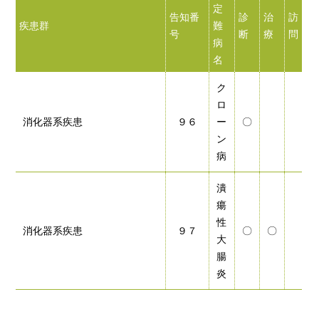
定
告知番
診
治
訪
疾患群
難
号
断
療
問
病
名
ク
ロ
消化器系疾患
９６
ー
〇
ン
病
潰
瘍
性
消化器系疾患
９７
〇
〇
大
腸
炎