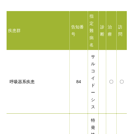
指
定
告知番
診
治
訪
疾患群
難
号
断
療
問
病
名
サ
ル
コ
イ
呼吸器系疾患
84
〇
〇
ド
ー
シ
ス
特
発