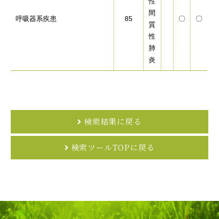
性
間
呼吸器系疾患
85
〇
〇
質
性
肺
炎
検索結果に戻る
検索ツールTOPに戻る