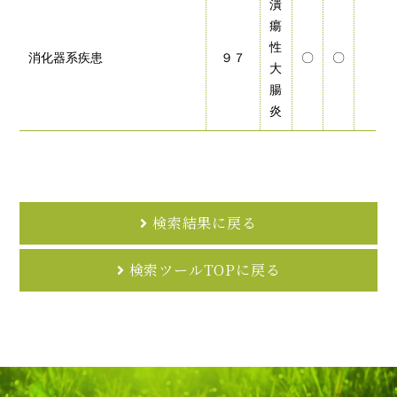
潰
瘍
性
消化器系疾患
９７
〇
〇
大
腸
炎
検索結果に戻る
検索ツールTOPに戻る