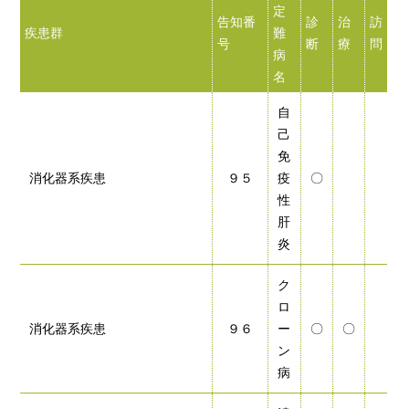
定
告知番
診
治
訪
疾患群
難
号
断
療
問
病
名
自
己
免
消化器系疾患
９５
疫
〇
性
肝
炎
ク
ロ
消化器系疾患
９６
ー
〇
〇
ン
病