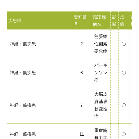
告知番
指定難
診
治
訪
疾患群
号
病名
断
療
問
筋萎縮
神経・筋疾患
2
性側索
〇
〇
硬化症
パーキ
神経・筋疾患
6
ンソン
〇
〇
病
大脳皮
質基底
神経・筋疾患
7
〇
〇
核変性
症
重症筋
神経・筋疾患
11
〇
〇
無力症