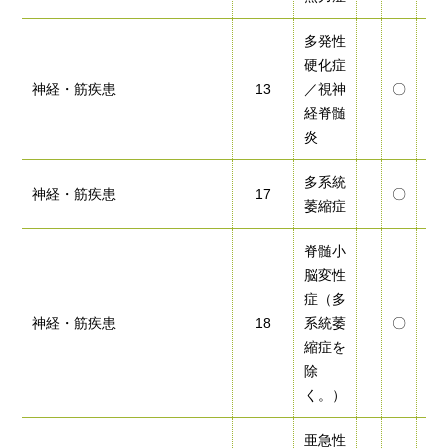
多発性
硬化症
神経・筋疾患
13
／視神
〇
〇
経脊髄
炎
多系統
神経・筋疾患
17
〇
〇
萎縮症
脊髄小
脳変性
症（多
神経・筋疾患
18
系統萎
〇
〇
縮症を
除
く。）
亜急性