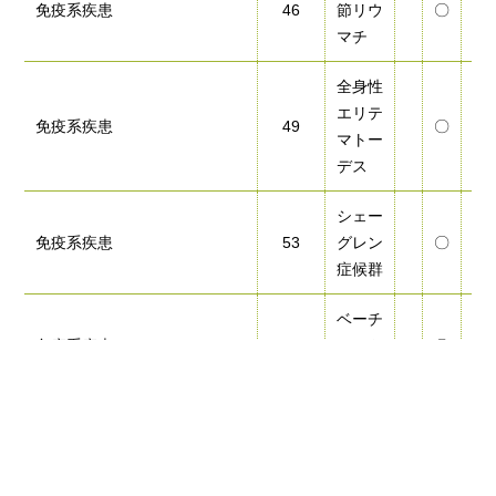
免疫系疾患
46
節リウ
〇
〇
マチ
全身性
エリテ
免疫系疾患
49
〇
〇
マトー
デス
シェー
免疫系疾患
53
グレン
〇
〇
症候群
ベーチ
免疫系疾患
56
ェット
〇
〇
病
特発性
循環器系疾患
57
拡張型
〇
〇
心筋症