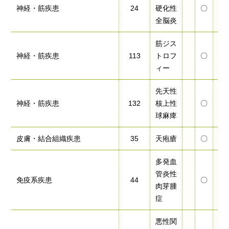
神経・筋疾患
24
硬化性
〇
〇
全脳炎
筋ジス
神経・筋疾患
113
トロフ
〇
〇
ィー
先天性
神経・筋疾患
132
核上性
〇
〇
球麻痺
皮膚・結合組織疾患
35
天疱瘡
〇
〇
多発血
管炎性
免疫系疾患
44
〇
〇
肉芽腫
症
悪性関