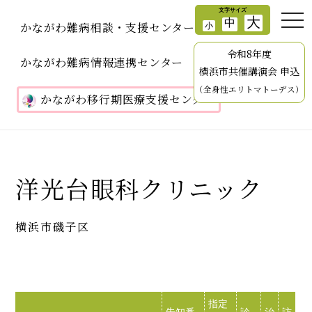
かながわ難病相談・支援センター
令和8年度
かながわ難病情報連携センター
横浜市共催講演会 申込
（全身性エリトマトーデス）
かながわ移行期医療支援センター
洋光台眼科クリニック
横浜市磯子区
指定